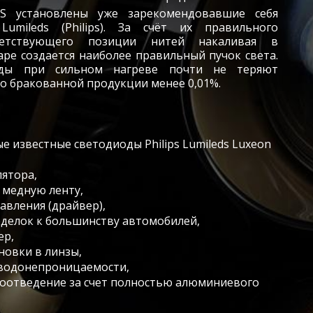
S установлены уже зарекомендовавшие себя
umileds (Philips). За счёт их правильного
тветствующего позиции нитей накаливая в
аре создается наиболее правильный пучок света.
оды при сильном нагреве почти не теряют
о бракованной продукции менее 0,01%.
 известные светодиоды Philips Lumileds Luxeon
лятора,
 медную ленту,
авления (драйвер),
еделок к большинству автомобилей,
ер,
новки в линзы,
 водонепроницаемости,
оотведение за счет полностью алюминиевого