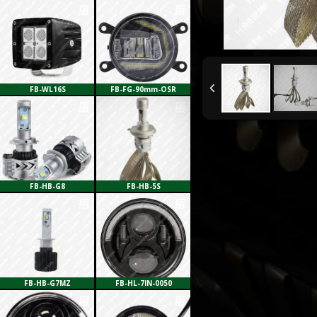
FB-WL16S
FB-FG-90mm-OSR
FB-HB-G8
FB-HB-5S
FB-HB-G7MZ
FB-HL-7IN-0050