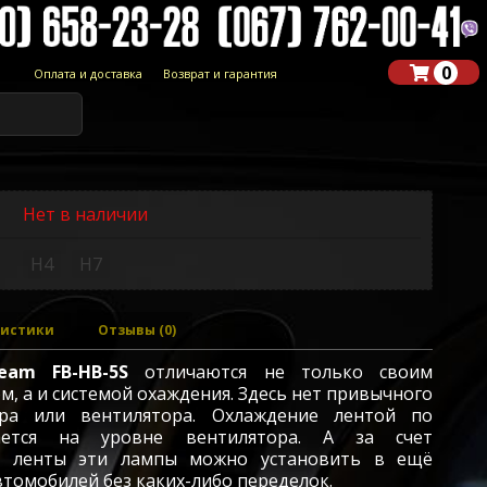
0
Оплата и доставка
Возврат и гарантия
Нет в наличии
H4
H7
ристики
Отзывы (0)
beam FB-HB-5S
отличаются не только своим
, а и системой охаждения. Здесь нет привычного
ора или вентилятора. Охлаждение лентой по
ается на уровне вентилятора. А з
а счет
й ленты эти лампы можно установить в ещё
томобилей без каких-либо переделок.