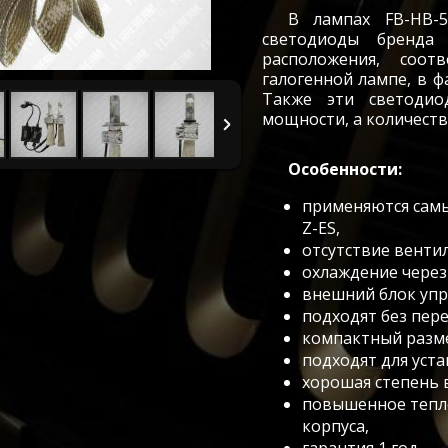
В лампах FB-HB-5
светодиоды бренда L
расположения, соо
галогенной лампе, в ф
Также эти светоди
мощности, а количеств
Особенности:
применяются самые
Z-ES,
отсутствие венти
охлаждение через
внешний блок упр
подходят без пер
компактный разм
подходят для уста
хорошая степень
повышенное тепл
корпуса,