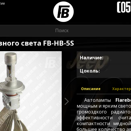
гие
ного света FB-HB-5S
Наличие:
Цоколь
Описание
Характе
Автолампы
Flare
мощным и ярким светом
громоздкого радиат
эффективности
счит
компактности медно
большее количество ав