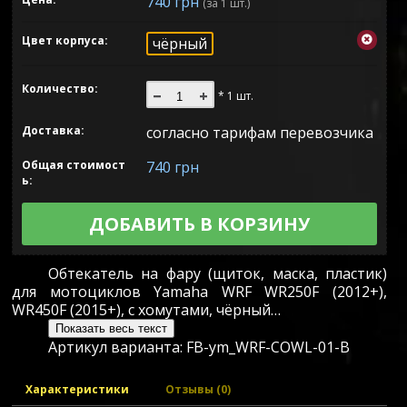
740 грн
(за 1 шт.)
Цвет корпуса
чёрный
Количество:
* 1 шт.
Доставка:
согласно тарифам перевозчика
Общая стоимост
740 грн
ь:
ДОБАВИТЬ В КОРЗИНУ
Обтекатель на фару (щиток, маска, пластик)
для мотоциклов Yamaha WRF WR250F (2012+),
WR450F (2015+), с хомутами, чёрный…
Показать весь текст
Артикул варианта:
FB-ym_WRF-COWL-01-B
Характеристики
Отзывы (0)