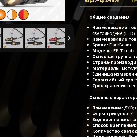
Характеристики
От
Общие сведения
Наименование тов
светодиодные (LED)
Наименование тов
Бренд
FlareBeam
Модель
FB-T-moto-
Основная группа т
Страна-производи
Материалы
металл
Единица измерен
Гарантийный срок
Срок хранения
нео
Основные характери
Применение
ДХО; 
Форма рисунка
Y
Вид крепления
на
Способ крепления
Количество свето
Цвет корпуса
чёрн