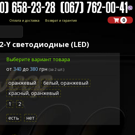
0
Оплата и доставка
Возврат и гарантия
2-Y светодиодные (LED)
Выберите вариант товара
от
340
до
380
грн
(за 2 шт.)
оранжевый
белый, оранжевый
красный, оранжевый
1
2
есть
нет