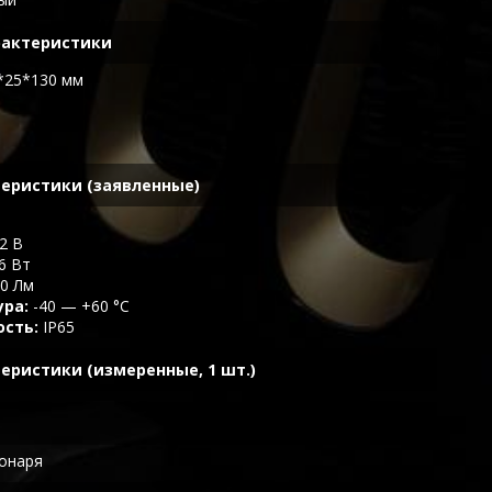
рактеристики
*25*130 мм
еристики (заявленные)
2 В
6 Вт
0 Лм
ура
-40 — +60 °C
ость
IP65
еристики (измеренные, 1 шт.)
онаря