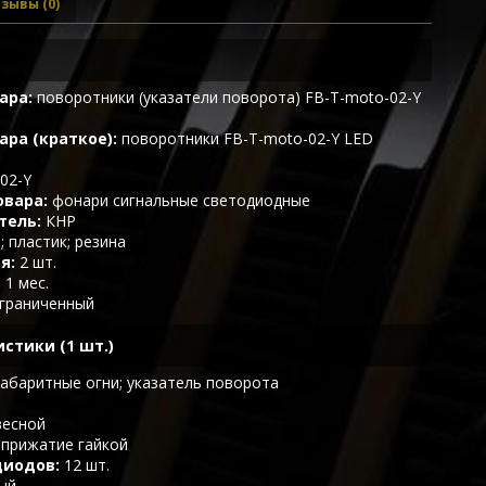
зывы (0)
ара
поворотники (указатели поворота) FB-T-moto-02-Y
ара (краткое)
поворотники FB-T-moto-02-Y LED
02-Y
овара
фонари сигнальные светодиодные
тель
КНР
; пластик; резина
ия
2 шт.
1 мес.
граниченный
стики (1 шт.)
габаритные огни; указатель поворота
весной
прижатие гайкой
диодов
12 шт.
ый