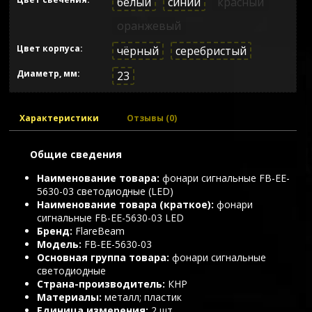
белый
синий
красный
оранжевый
Цвет корпуса
чёрный
серебристый
Диаметр, мм
23
Характеристики
Отзывы (0)
Общие сведения
Наименование товара
фонари сигнальные FB-EE-
5630-03 светодиодные (LED)
Наименование товара (краткое)
фонари
сигнальные FB-EE-5630-03 LED
Бренд
FlareBeam
Модель
FB-EE-5630-03
Основная группа товара
фонари сигнальные
светодиодные
Страна-производитель
КНР
Материалы
металл; пластик
Единица измерения
2 шт.